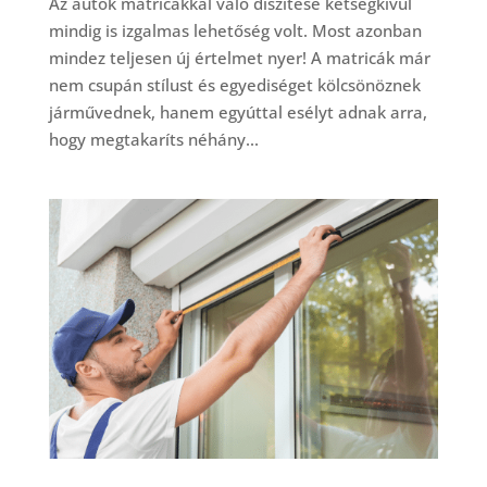
Az autók matricákkal való díszítése kétségkívül
mindig is izgalmas lehetőség volt. Most azonban
mindez teljesen új értelmet nyer! A matricák már
nem csupán stílust és egyediséget kölcsönöznek
járművednek, hanem egyúttal esélyt adnak arra,
hogy megtakaríts néhány...