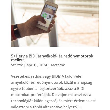
5+1 érv a BIDI árnyékoló- és redőnymotorok
mellett
Szerző:
|
ápr 15, 2024
|
Motorok
Vezetékes, rádiós vagy BIDI? A különféle
árnyékoló- és redőnymotorok közül manapság
egyre többen a legkorszerűbb, azaz a BIDI
motorokat preferálják. De vajon mi teszi ezt a
technológiát különlegessé, és miért érdemes ezt
választani a többi alternatíva helyett? ...