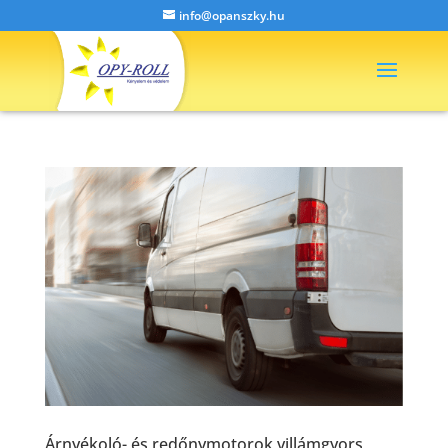
info@opanszky.hu
Árnyékoló- és redőnymotorok villámgyors